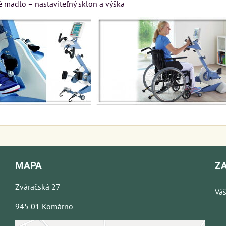
madlo – nastaviteľný sklon a výška
MAPA
Z
Zváračská 27
Váš
945 01 Komárno