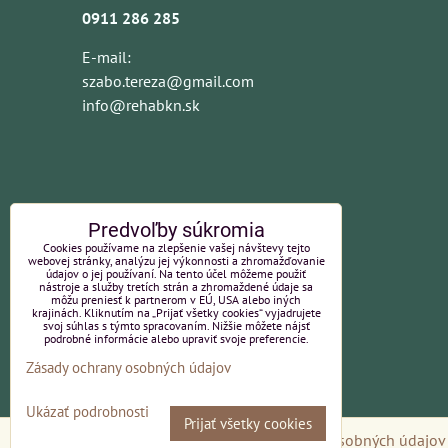
0911 286 285
E-mail:
szabo.tereza@gmail.com
info@rehabkn.sk
Predvoľby súkromia
Cookies používame na zlepšenie vašej návštevy tejto
webovej stránky, analýzu jej výkonnosti a zhromažďovanie
údajov o jej používaní. Na tento účel môžeme použiť
nástroje a služby tretích strán a zhromaždené údaje sa
môžu preniesť k partnerom v EÚ, USA alebo iných
krajinách. Kliknutím na „Prijať všetky cookies“ vyjadrujete
svoj súhlas s týmto spracovaním. Nižšie môžete nájsť
podrobné informácie alebo upraviť svoje preferencie.
Zásady ochrany osobných údajov
Ukázať podrobnosti
Prijať všetky cookies
Predvoľby súkromia
Zásady ochrany osobných údajov