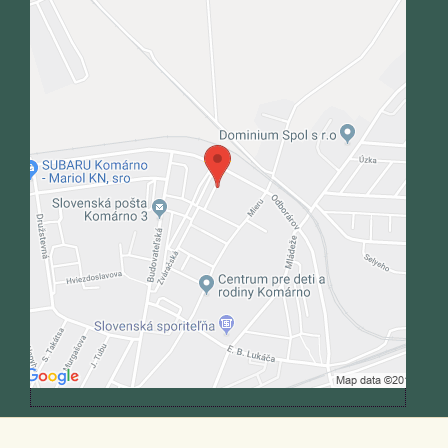
Externý obsah je blokovaný Voľbami
súkromia
Prajete si načítať externý obsah?
Povoliť tentokrát
Povoliť a zapamätať - súhlas s druhom
cookie: Funkčné
Otvoriť obsah v novom okne