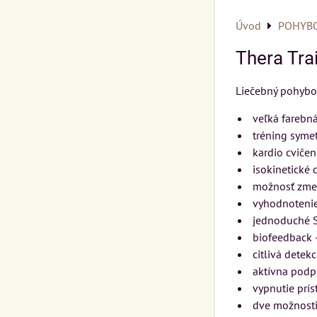
Úvod
POHYBO
Thera Tra
Liečebný pohybov
veľká farebn
tréning symet
kardio cvičen
isokinetické 
možnosť zmeny
vyhodnotenie 
jednoduché S
biofeedback 
citlivá detek
aktívna podp
vypnutie prís
dve možnosti