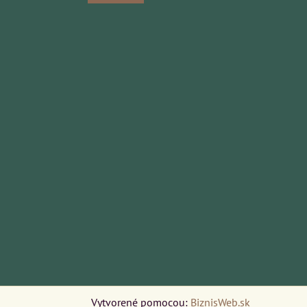
Vytvorené pomocou:
BiznisWeb.sk