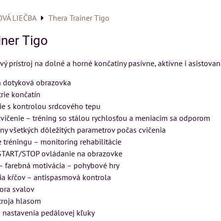
VÁ LIEČBA
Thera Trainer Tigo
iner Tigo
ý prístroj na dolné a horné končatiny pasívne, aktívne i asistovan
á dotyková obrazovka
rie končatín
ie s kontrolou srdcového tepu
cvičenie – tréning so stálou rychlosťou a meniacim sa odporom
 všetkých dôležitých parametrov počas cvičenia
tréningu – monitoring rehabilitácie
TART/STOP ovládanie na obrazovke
– farebná motivácia – pohybové hry
cia kŕčov – antispasmová kontrola
ora svalov
troja hlasom
 nastavenia pedálovej kľuky