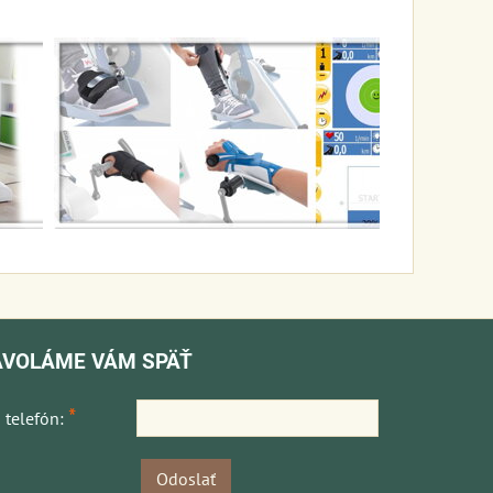
AVOLÁME VÁM SPÄŤ
*
 telefón:
Odoslať