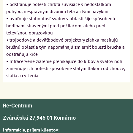
• odstraňuje bolesti chrbta súvisiace s nedostatkom
pohybu, nesprávnym držaním tela a zlými návykmi
• uvoľňuje stuhnutosť svalov v oblasti šije spôsobenú
hodinami strávenými pred počítačom, alebo pred
televíznou obrazovkou
• trojbodové a deväťbodové projektory zľahka masírujú
brušnú oblasť a tým napomáhajú zmierniť bolesti brucha a
odstraňujú kŕče
• Infračervené žiarenie prenikajúce do kĺbov a svalov nôh
zmierňuje ich bolesti spôsobené stálym tlakom od chôdze,
státia a cvičenia
Re-Centrum
Zváračská 27,945 01 Komárno
Informácie, príjem klientov: