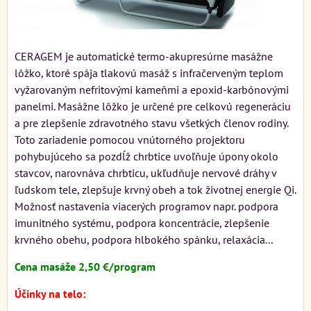
CERAGEM je automatické termo-akupresúrne masážne
lôžko, ktoré spája tlakovú masáž s infračerveným teplom
vyžarovaným nefritovými kameňmi a epoxid-karbónovými
panelmi. Masážne lôžko je určené pre celkovú regeneráciu
a pre zlepšenie zdravotného stavu všetkých členov rodiny.
Toto zariadenie pomocou vnútorného projektoru
pohybujúceho sa pozdĺž chrbtice uvoľňuje úpony okolo
stavcov, narovnáva chrbticu, ukľudňuje nervové dráhy v
ľudskom tele, zlepšuje krvný obeh a tok životnej energie Qi.
Možnosť nastavenia viacerých programov napr. podpora
imunitného systému, podpora koncentrácie, zlepšenie
krvného obehu, podpora hlbokého spánku, relaxácia...
Cena masáže 2,50 €/program
Účinky na telo: