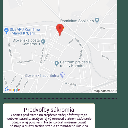
Externý obsah je blokovaný Voľbami
súkromia
Prajete si načítať externý obsah?
Povoliť tentokrát
Povoliť a zapamätať - súhlas s druhom cookie:
Funkčné
Otvoriť obsah v novom okne
ZAVOLÁME VÁM SPÄŤ
Predvoľby súkromia
Cookies používame na zlepšenie vašej návštevy tejto
*
webovej stránky, analýzu jej výkonnosti a zhromažďovanie
Váš telefón:
údajov o jej používaní. Na tento účel môžeme použiť
nástroje a služby tretích strán a zhromaždené údaje sa